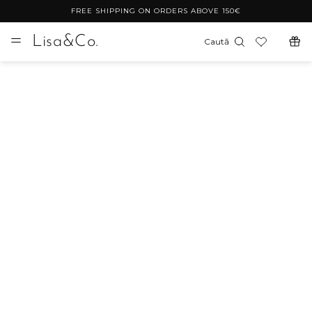
FREE SHIPPING ON ORDERS ABOVE 150€
Lisa&Co.
Caută
TOATE LANȚURILE
FILTREAZĂ
ȘTERGE TOT
filtrează după:
Revine curând
Ultimele bucăți